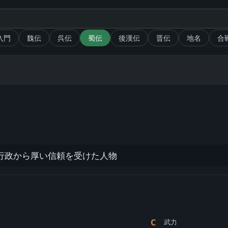
入門
魏伝
呉伝
蜀伝
後漢伝
晋伝
地名
合
行政から厚い信頼を受けた人物
C
武力