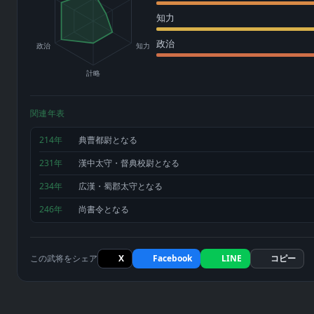
知力
政治
政治
知力
計略
関連年表
214年
典曹都尉となる
231年
漢中太守・督典校尉となる
234年
広漢・蜀郡太守となる
246年
尚書令となる
この武将をシェア
X
Facebook
LINE
コピー