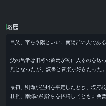
略歴
呂乂、字を季陽といい、南陽郡の人である
父の呂常は旧将の劉焉が蜀に入るのを送
児となったが、読書と音楽が好きだった。
最初、劉備が益州を平定したとき、塩府
杜祺、南郷の劉幹らを招聘してともに典曹