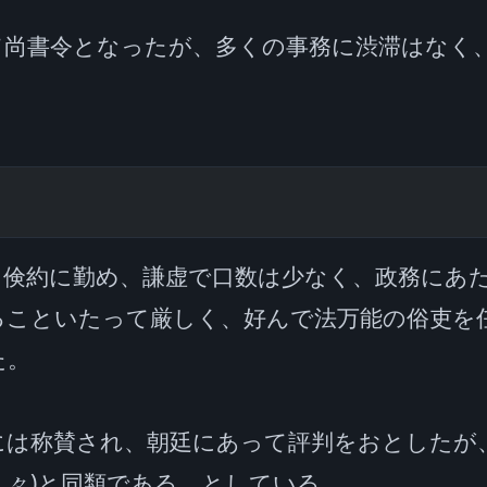
尚書令となったが、多くの事務に渋滞はなく、
て倹約に勤め、謙虚で口数は少なく、政務にあ
ることいたって厳しく、好んで法万能の俗吏を
。

は称賛され、朝廷にあって評判をおとしたが、
々)と同類である、としている。