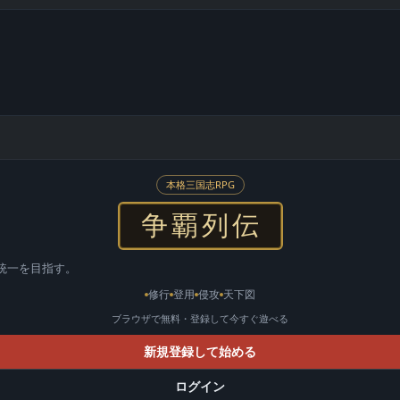
本格三国志RPG
争覇列伝
統一を目指す。
修行
登用
侵攻
天下図
ブラウザで無料・登録して今すぐ遊べる
新規登録して始める
ログイン