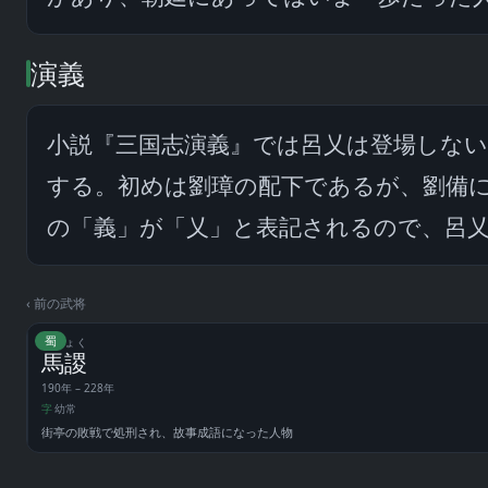
演義
小説『三国志演義』では呂乂は登場しな
する。初めは劉璋の配下であるが、劉備
の「義」が「乂」と表記されるので、呂
‹ 前の武将
蜀
ばしょく
馬謖
190年 – 228年
字
幼常
街亭の敗戦で処刑され、故事成語になった人物