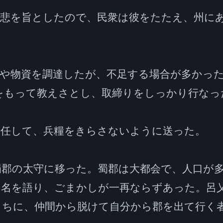
慈悲を旨としたので、民衆は彼をたたえ、州に
員や物資を調達したが、不足する場合が多かっ
をもって教えさとし、取締りをしっかり行なっ
任して、兵糧をきらさないように送った。

蜀郡の太守に移った。蜀郡は大都会で、人口が
や名を語り、ごまかしが一再ならずあった。呂
ちに、仲間から脱けて自分から郡を出て行く者