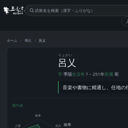
呂乂
蜀
ホーム
/
蜀伝
/
呂乂
りょがい
蜀
呂乂
字
季陽
生没年
? – 251年
所属
蜀
音楽や書物に精通し、任地の
能力値
統率
統率
人望
武力