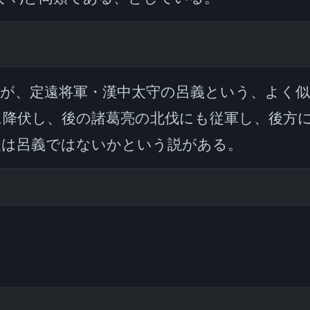
いが、定遠将軍・漢中太守の呂義という、よく
に降伏し、後の諸葛亮の北伐にも従軍し、後方
乂は呂義ではないかという説がある。