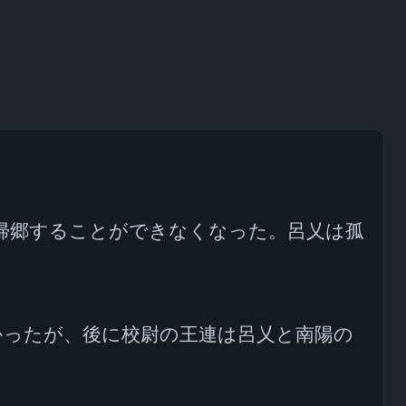
帰郷することができなくなった。呂乂は孤
かったが、後に校尉の王連は呂乂と南陽の