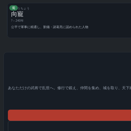
蜀
しょうちょう
向寵
? – 240年
公平で軍事に精通し、劉備・諸葛亮に認められた人物
あなただけの武将で乱世へ。修行で鍛え、仲間を集め、城を取り、天下