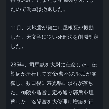
たので蜀軍は撤退した。

11月、大地震が発生し屋根瓦が振動
した。天文学に従い死刑法を削減制定
した。

235年、司馬懿を大尉に任命した。伝
染病が流行して文帝(曹丕)の郭后が崩
御し、数日後に寿光県に隕石が落ち
た。御陵を造営し定め通り郭后を埋
葬した。洛陽宮を大修理し増築を行