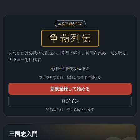
本格三国志RPG
争覇列伝
あなただけの武将で乱世へ。修行で鍛え、仲間を集め、城を取り、
天下統一を目指す。
修行
登用
侵攻
天下図
ブラウザで無料・登録して今すぐ遊べる
新規登録して始める
ログイン
登録は無料・すぐ始められます
三国志入門