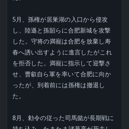
5月、孫権が居巣湖の入口から侵攻
し、陸遜と孫韶らに合肥新城を攻撃
した。守将の満寵は合肥を放棄し寿
春へ誘い出すように進言したがこれ
を拒否した。満寵に指示して迎撃さ
せ、曹叡自ら軍を率いて合肥に向か
ったが、到着前には孫権は撤退し
た。

8月、勅令の従った司馬懿が長期戦に
持ち込み、たまたま諸葛亮が死去し