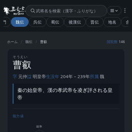
入門
魏伝
呉伝
蜀伝
後漢伝
晋伝
地名
合
曹叡
魏
ホーム
/
魏伝
/
曹叡
閲覧数
146
そうえい
魏
曹叡
字
元仲
諡
明皇帝
生没年
204年 – 239年
所属
魏
秦の始皇帝、漢の孝武帝を凌ぎ評される皇
帝
能力値
統率