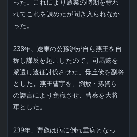
った。これにより農業の時期を奪わ
れてこれを諌めたが聞き入られなか
った。

238年、遼東の公孫淵が自ら燕王を自
称し謀反を起こしたので、司馬懿を
派遣し遠征討伐させた。毋丘倹を副将
とした。燕王曹宇を、劉放・孫資ら
の讒言により免職させ、曹爽を大将
軍とした。

239年、曹叡は病に倒れ重病となっ