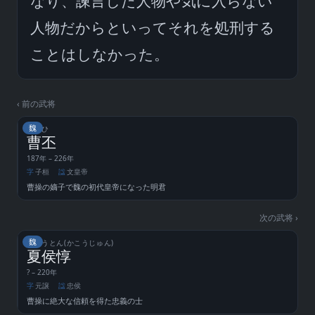
なり、諫言した人物や気に入らない
人物だからといってそれを処刑する
ことはしなかった。
‹ 前の武将
魏
そうひ
曹丕
187年 – 226年
字
子桓
諡
文皇帝
曹操の嫡子で魏の初代皇帝になった明君
次の武将 ›
魏
かこうとん(かこうじゅん)
夏侯惇
? – 220年
字
元譲
諡
忠侯
曹操に絶大な信頼を得た忠義の士