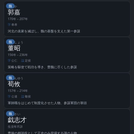
魏
かくか
郭嘉
170年 – 207年
字
奉孝
河北の袁家を滅ぼし、魏の基盤を支えた第一参謀
魏
とうしょう
董昭
156年 – 236年
字
公仁
諡
定侯
策略を駆使て戦功を導き、曹魏に尽くした参謀
魏
じゅんゆう
荀攸
157年 – 214年
字
公達
諡
敬侯
軍師職をはじめて制度化させた人物、参謀軍団の筆頭
魏
ぎしさい
戯志才
生没年不詳
曹操の相談役として正史のみ登場する謎の人物