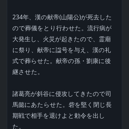
234年、漢の献帝(山陽公)が死去した
ので葬儀をとり行わせた。流行病が
大発生し、火災が起きたので、霊廟
に祭り、献帝に諡号を与え、漢の礼
式で葬らせた。献帝の孫・劉康に後
継させた。

諸葛亮が斜谷に侵攻してきたので司
馬懿にあたらせた。砦を堅く閉じ長
期戦で相手を退けよと勅令を出し
た。
