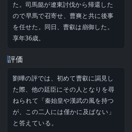
た。司馬懿が遼東討伐から帰還した
ので早馬で召寄せ、曹爽と共に後事
を任せた。同日、曹叡は崩御した。
享年36歳。
評価
劉曄の評では、初めて曹叡に謁見し
た際、他の廷臣にその人となりを尋
ねられて「秦始皇や漢武の風を持つ
が、この二人には僅かに及ばない」
と答えている。
