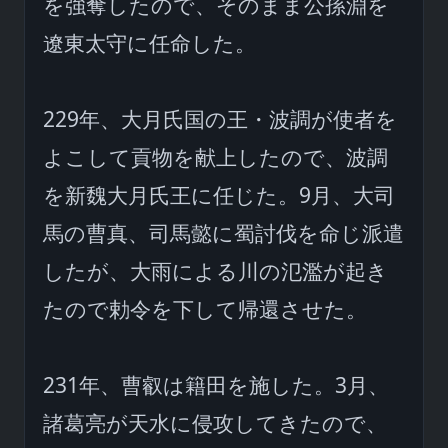
を強奪したので、そのまま公孫淵を
遼東太守に任命した。

229年、大月氏国の王・波調が使者を
よこして貢物を献上したので、波調
を新魏大月氏王に任じた。9月、大司
馬の曹真、司馬懿に蜀討伐を命じ派遣
したが、大雨による川の氾濫が起き
たので勅令を下して帰還させた。

231年、曹叡は籍田を施した。3月、
諸葛亮が天水に侵攻してきたので、