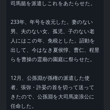
司馬懿を派遣しこれをあたらせた。

233年、年号を改元した。妻のない
男、夫のない女、孤児、子のない老
人にはこの年、免税とした。詔勅を
出して、今はなき夏侯惇、曹仁、程昱
らを曹操の霊廟の園庭に祭らせた。

12月、公孫淵が孫権の派遣した使
者、張弥・許晏の首を切って送って
きたので、公孫淵を大司馬楽浪公に
任命した。
