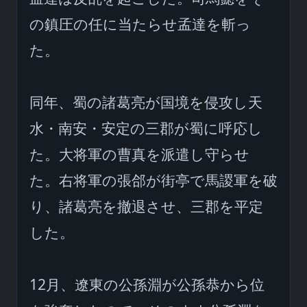
の鎮圧の任に当たらせ孟達を斬っ
た。

同年、蜀の諸葛亮が国境を侵攻し天
水・南安・安定の三郡が蜀に呼応し
た。大将軍の曹真を派遣し守らせ
た。右将軍の張郃が街亭で馬謖軍を破
り、諸葛亮を撤退させ、三郡を平定
した。

12月、遼東の公孫淵が公孫恭から位