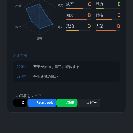
C
E
統率
武力
人望
武力
B
C
知力
計略
D
B
政治
人望
政治
知力
計略
関連年表
226年
曹丕が崩御し皇帝に即位する
234年
合肥新城の戦い
この武将をシェア
X
Facebook
LINE
コピー