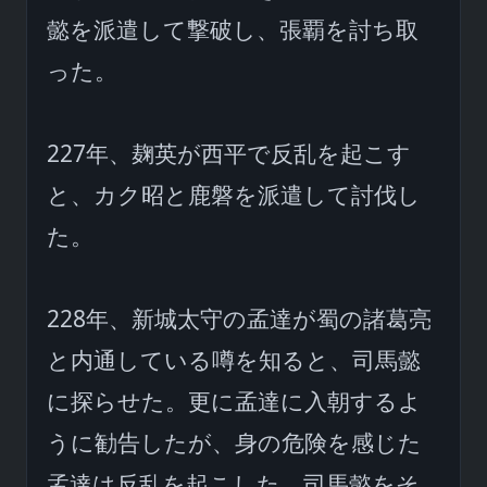
懿を派遣して撃破し、張覇を討ち取
った。

227年、麹英が西平で反乱を起こす
と、カク昭と鹿磐を派遣して討伐し
た。

228年、新城太守の孟達が蜀の諸葛亮
と内通している噂を知ると、司馬懿
に探らせた。更に孟達に入朝するよ
うに勧告したが、身の危険を感じた
孟達は反乱を起こした。司馬懿をそ